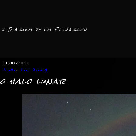
o Diarium de um Fotógrafo
18/01/2025
A Lua
, 
Star Gazing
o halo lunar