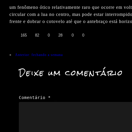
um fenômeno ótico relativamente raro que ocorre em volta
circular com a lua no centro, mas pode estar interrompid
frente e dobrar o cotovelo até que o antebraço está horiz
👍
❤️
😄
😲
😭
😡
165
82
0
28
0
0
«
Anterior:
fechando a semana
Deixe um comentário
Comentário
*