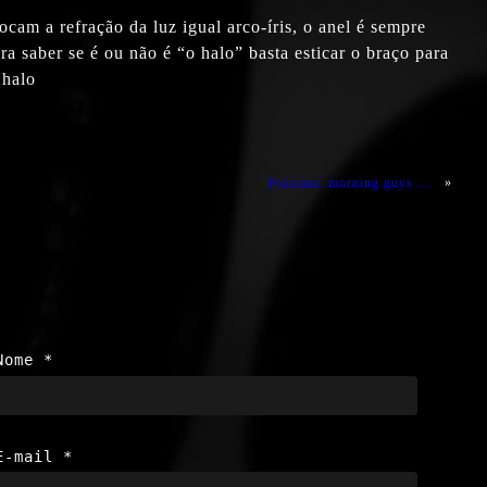
cam a refração da luz igual arco-íris, o anel é sempre
a saber se é ou não é “o halo” basta esticar o braço para
 halo
Próximo:
morning guys …
»
Nome
*
E-mail
*