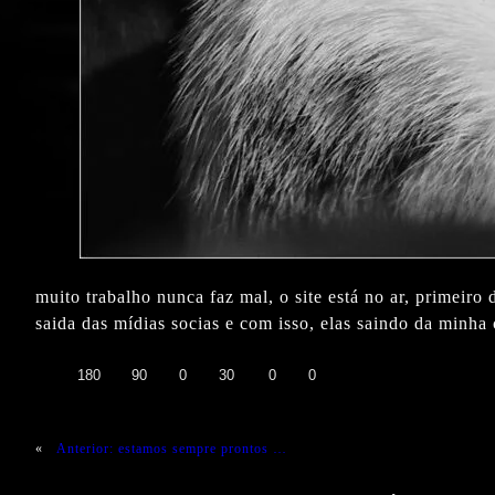
muito trabalho nunca faz mal, o site está no ar, primeiro
saida das mídias socias e com isso, elas saindo da minh
👍
❤️
😄
😲
😭
😡
180
90
0
30
0
0
«
Anterior:
estamos sempre prontos …