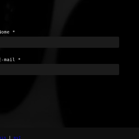
Nome
*
E-mail
*
gin
|
myI