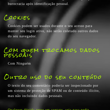
burocracia após identificação pessoal.
Cookies
Cookies podem ser usados durante o seu acesso para
manter seu login ativo, não serão coletado outros dados
do seu navegador.
Com quem trocamos dados
pessoais
Com Ninguém
Outro uso do seu conteúdo
O texto do seu comentário poderia ser inspecionado por
um sistema de proteção de SPAM ou de conteúdo ilícito,
mas não incluindo dados pessoais.
Qualquer dúvida entre em contato, seja para pedir