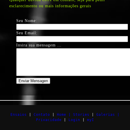
esclarecimento ou mais informações gerais
Seu Nome:
Seu Email:
Insira sua mensagem …
Enviar Mensagen
Ensaios
|
Contato
|
Home |
Stories
|
Galerias |
Privacidade
|
Login
|
myI