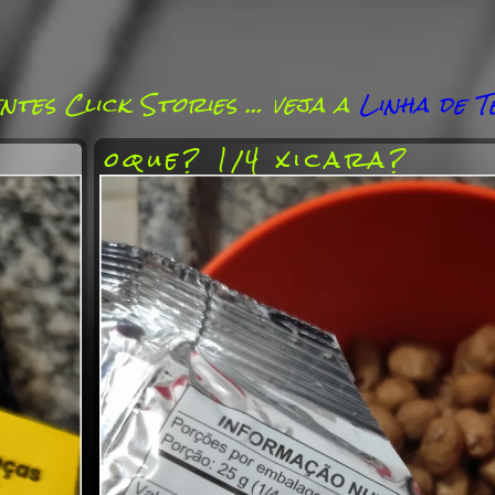
entes Click Stories … veja a
Linha de 
oque? 1/4 xicara?