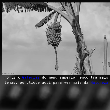
no link
Galerias
do menu superior encontra mais
temas, ou clique aqui para ver mais da
Natureza