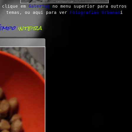
clique em
Galerias
no menu superior para outros
temas, ou aqui para ver
Fotografias Urbanas
i
Tempo
inteira