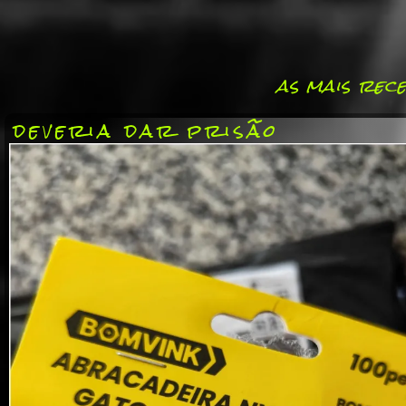
as mais rec
deveria dar prisão