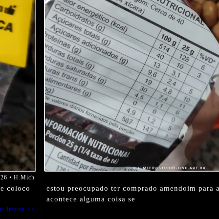
/26 • H.Mich
e coloco
estou preocupado ter comprado amendoim para a
acontece alguma coisa se
er inteiro >>