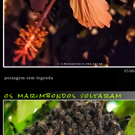
05/08
postagem sem legenda
v
os marimbondos voltaram