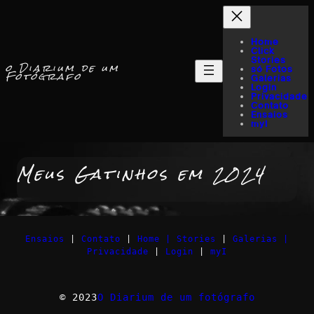
Home
Click
Stories
o Diarium de um
só Fotos
Fotógrafo
Galerias
Login
Privacidade
Contato
Ensaios
myI
Meus Gatinhos em 2024
Ensaios
|
Contato
|
Home |
Stories
|
Galerias |
Privacidade
|
Login
|
myI
© 2023
O Diarium de um fotógrafo