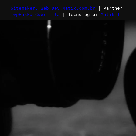
Sitemaker: Web-Dev.Matik.com.br
| Partner:
wpHakka Guerrilla
| Tecnologia:
Matik IT