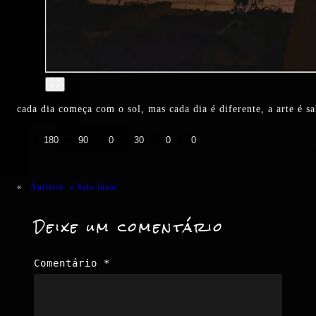
cada dia começa com o sol, mas cada dia é diferente, a arte é s
👍
❤️
😄
😲
😭
😡
180
90
0
30
0
0
«
Anterior:
o halo lunar
Deixe um comentário
Comentário
*