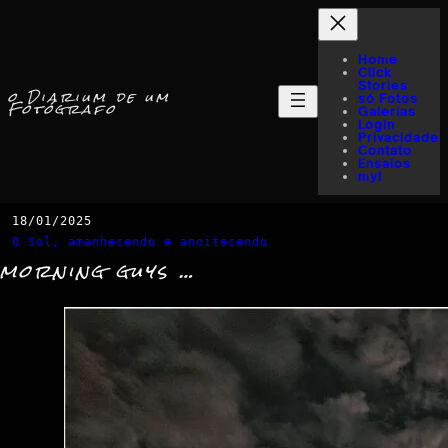
Home
Click
Stories
o Diarium de um
só Fotos
Fotógrafo
Galerias
Login
Privacidade
Contato
Ensaios
myI
18/01/2025
O Sol, amanhecendo e anoitecendo
morning guys …