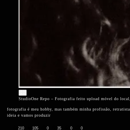
StudioOne Repo – Fotografia feito upload móvel do local,
fotografia é meu hobby, mas também minha profissão, retratista é
ideia e vamos produzir
👍
❤️
😄
😲
😭
😡
210
105
0
35
0
0