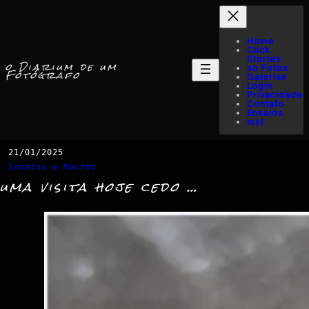
Home
Click
Stories
o Diarium de um
só Fotos
Fotógrafo
Galerias
Login
Privacidade
Contato
Ensaios
myI
21/01/2025
Insetos e Macros
uma visita hoje cedo …