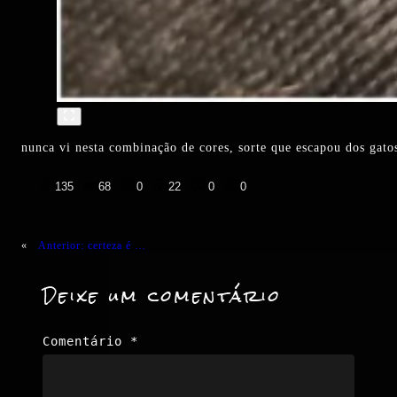
nunca vi nesta combinação de cores, sorte que escapou dos gat
👍
❤️
😄
😲
😭
😡
135
68
0
22
0
0
«
Anterior:
certeza é …
Deixe um comentário
Comentário
*