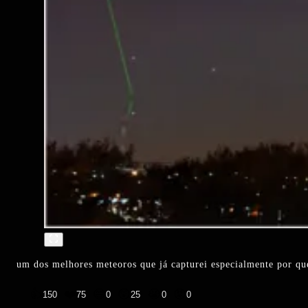
um dos melhores meteoros que já capturei especialmente por que
👍
❤️
😄
😲
😭
😡
150
75
0
25
0
0