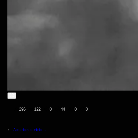
👍
❤️
😄
😲
😭
😡
296
122
0
44
0
0
«
Anterior:
o vício ..