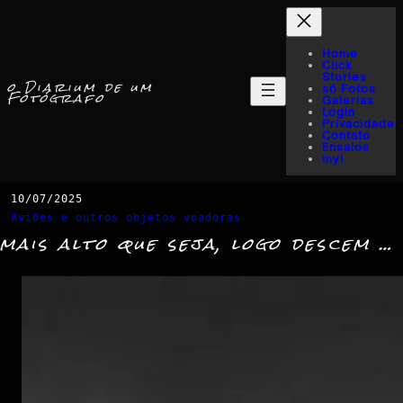
Home
Click
Stories
o Diarium de um
só Fotos
Fotógrafo
Galerias
Login
Privacidade
Contato
Ensaios
myI
10/07/2025
Aviões e outros objetos voadoras
mais alto que seja, logo descem …