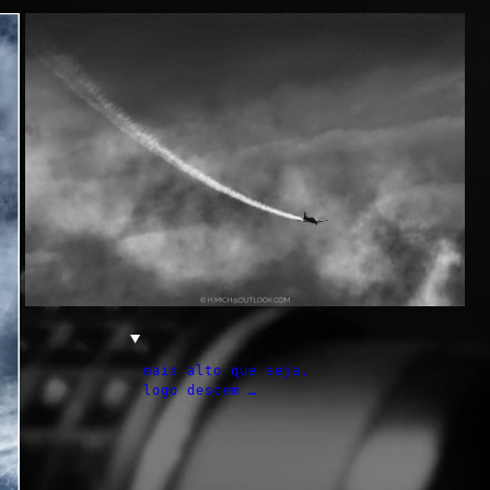
mais alto que seja,
logo descem …