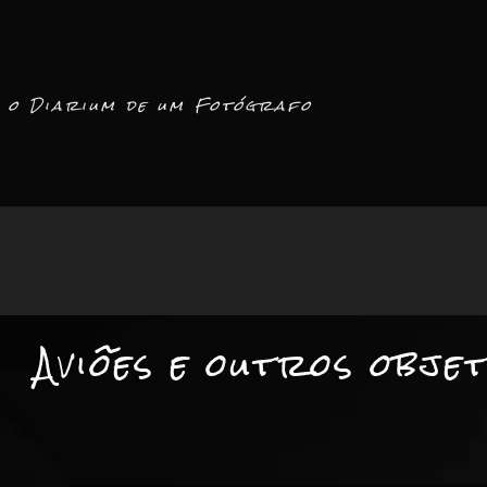
Pular
para
o
conteúdo
o Diarium de um Fotógrafo
Aviões e outros obje