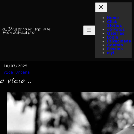
Home
Click
Stories
o Diarium de um
só Fotos
Fotógrafo
Galerias
Login
Privacidade
Contato
Ensaios
myI
10/07/2025
Vida Urbana
o vício ..