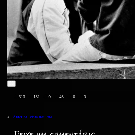
👍
❤️
😄
😲
😭
😡
313
131
0
46
0
0
«
Anterior:
vista noturna …
Deixe um comentário