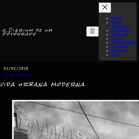
Home
Click
Stories
o Diarium de um
só Fotos
Fotógrafo
Galerias
Login
Privacidade
Contato
Ensaios
myI
01/02/2026
Vida Urbana
vida urbana moderna