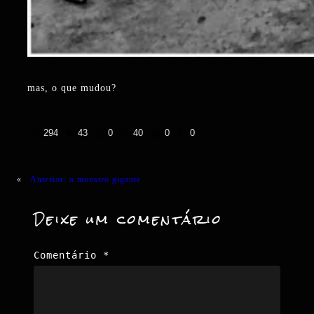
mas, o que mudou?
👍
❤️
😄
😲
😭
😡
294
43
0
40
0
0
«
Anterior:
o monstro gigante
Deixe um comentário
Comentário
*