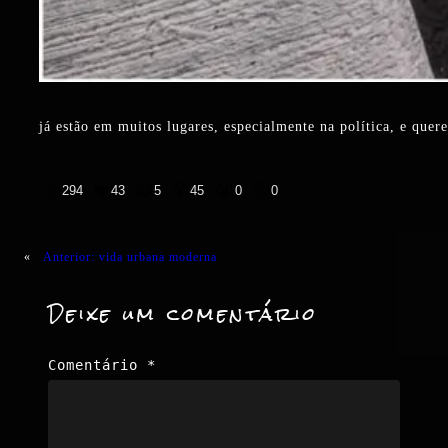
já estão em muitos lugares, especialmente na política, e qu
👍
❤️
😄
😲
😭
😡
294
43
5
45
0
0
«
Anterior:
vida urbana moderna
Deixe um comentário
Comentário
*