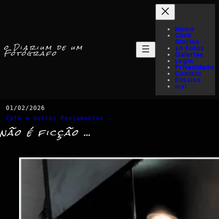
Home
Click
Stories
o Diarium de um
só Fotos
Fotógrafo
Galerias
Login
Privacidade
Contato
Ensaios
myI
01/02/2026
Café e outros Pensamentos
não é ficção …