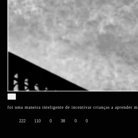
foi uma maneira inteligente de incentivar crianças a aprender 
👍
❤️
😄
😲
😭
😡
222
110
0
38
0
0