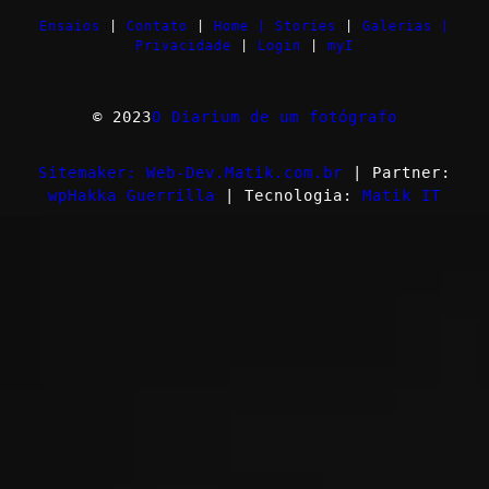
Ensaios
|
Contato
|
Home |
Stories
|
Galerias |
Privacidade
|
Login
|
myI
© 2023
O Diarium de um fotógrafo
Sitemaker: Web-Dev.Matik.com.br
| Partner:
wpHakka Guerrilla
| Tecnologia:
Matik IT