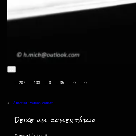
👍
❤️
😄
😲
😭
😡
207
103
0
35
0
0
«
Anterior:
vamos contar…
Deixe um comentário
Comentário
*