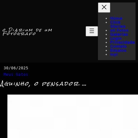
Home
Click
Stories
o Diarium de um
só Fotos
Fotógrafo
Galerias
Login
Privacidade
Contato
Ensaios
myI
30/06/2025
Meus Gatos
Aguinho, o pensador …