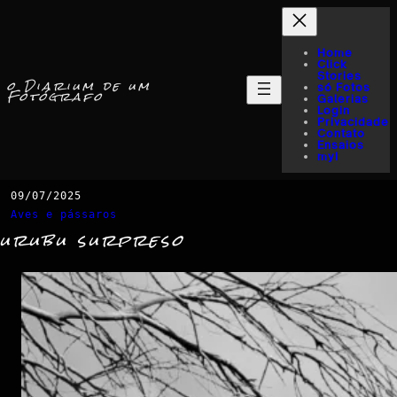
Home
Click
Stories
o Diarium de um
só Fotos
Fotógrafo
Galerias
Login
Privacidade
Contato
Ensaios
myI
09/07/2025
Aves e pássaros
urubu surpreso