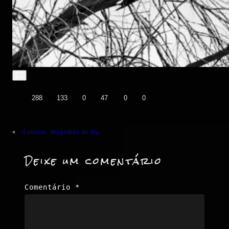
👍
❤️
😄
😲
😭
😡
288
133
0
47
0
0
«
Anterior:
despedida do dia
Deixe um comentário
Comentário
*