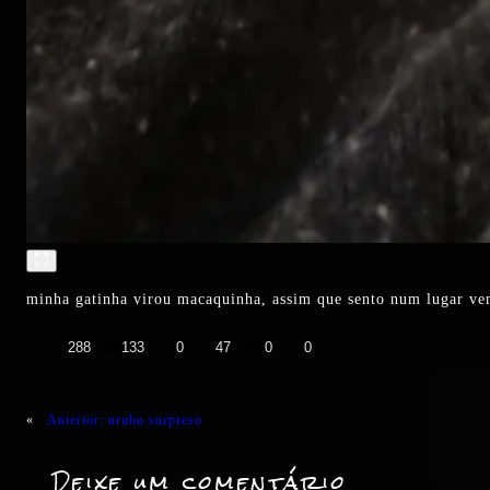
minha gatinha virou macaquinha, assim que sento num lugar ve
👍
❤️
😄
😲
😭
😡
288
133
0
47
0
0
«
Anterior:
urubu surpreso
Deixe um comentário