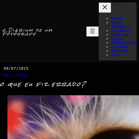
Home
Click
Stories
o Diarium de um
só Fotos
Fotógrafo
Galerias
Login
Privacidade
Contato
Ensaios
myI
09/07/2025
Meus Gatos
o que eu fiz errado?