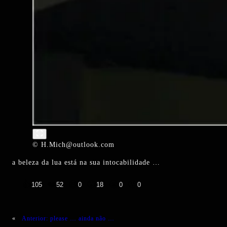
© H.Mich@outlook.com
a beleza da lua está na sua intocabilidade …
👍
❤️
😄
😲
😭
😡
105
52
0
18
0
0
«
Anterior:
please … ainda não …