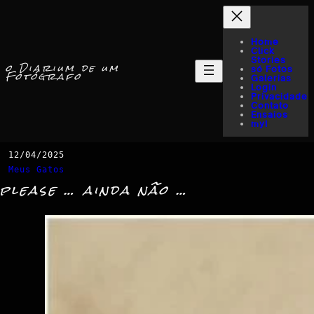
Home
Click
Stories
o Diarium de um
só Fotos
Fotógrafo
Galerias
Login
Privacidade
Contato
Ensaios
myI
12/04/2025
Meus Gatos
please … ainda não …