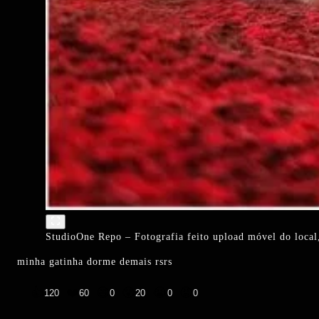
StudioOne Repo – Fotografia feito upload móvel do local,
minha gatinha dorme demais rsrs
👍
❤️
😄
😲
😭
😡
120
60
0
20
0
0