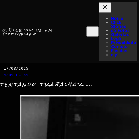
Home
Click
Stories
o Diarium de um
só Fotos
Fotógrafo
Galerias
Login
Privacidade
Contato
Ensaios
myI
17/03/2025
Meus Gatos
tentando trabalhar ….