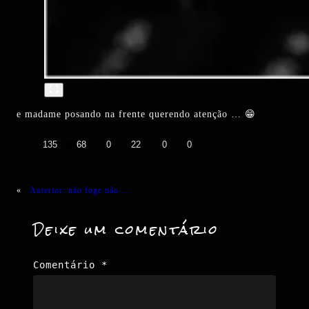
e madame posando na frente querendo atenção … 😁
👍
❤️
😄
😲
😭
😡
135
68
0
22
0
0
«
Anterior:
não foge não …
Deixe um comentário
Comentário
*