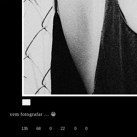
vem fotografar … 😁
👍
❤️
😄
😲
😭
😡
135
68
0
22
0
0