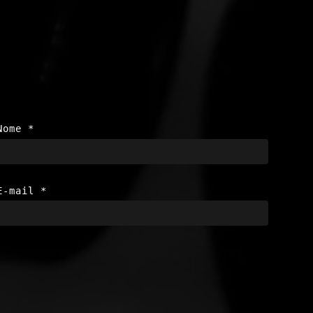
Nome
*
E-mail
*