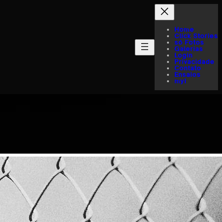
Home
Click Stories
só Fotos
Galerias
Login
Privacidade
Contato
Ensaios
myI