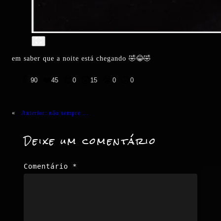
em saber que a noite está chegando 🤣😂🤣
👍
❤️
😄
😲
😭
😡
90
45
0
15
0
0
«
Anterior:
não sempre …
Deixe um comentário
Comentário
*