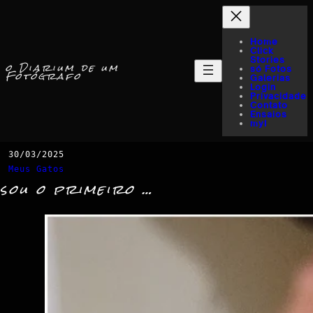
Home
Click
Stories
o Diarium de um
só Fotos
Fotógrafo
Galerias
Login
Privacidade
Contato
Ensaios
myI
30/03/2025
Meus Gatos
sou o primeiro …