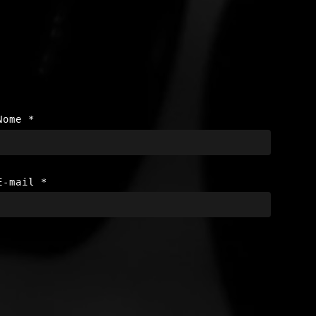
Nome
*
E-mail
*