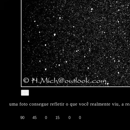
uma foto consegue refletir o que você realmente viu, a r
👍
❤️
😄
😲
😭
😡
90
45
0
15
0
0