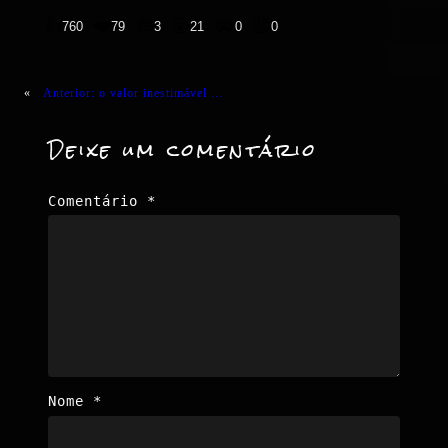
👍
❤️
😄
😲
😭
😡
760
79
3
21
0
0
«
Anterior:
o valor inestimável …
Deixe um comentário
Comentário
*
Nome
*