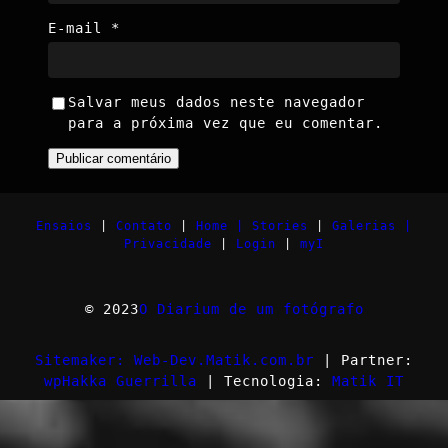
E-mail
*
Salvar meus dados neste navegador
para a próxima vez que eu comentar.
Ensaios
|
Contato
|
Home |
Stories
|
Galerias |
Privacidade
|
Login
|
myI
© 2023
O Diarium de um fotógrafo
Sitemaker: Web-Dev.Matik.com.br
| Partner:
wpHakka Guerrilla
| Tecnologia:
Matik IT