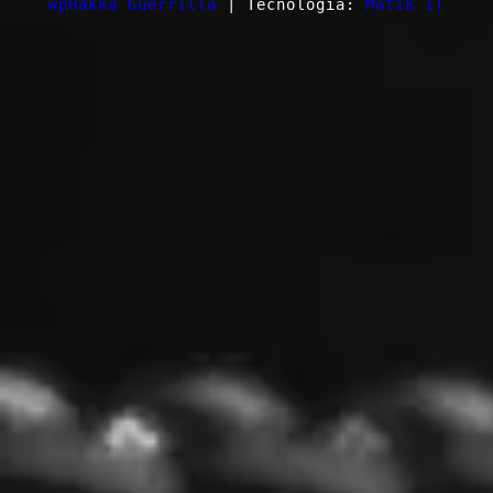
wpHakka Guerrilla
| Tecnologia:
Matik IT