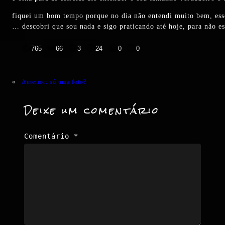
fiquei um bom tempo porque no dia não entendi muito bem, esse 
… descobri que sou nada e sigo praticando até hoje, para não e
👍
❤️
😄
😲
😭
😡
765
66
3
24
0
0
«
Anterior:
só uma foto?
Deixe um comentário
Comentário
*