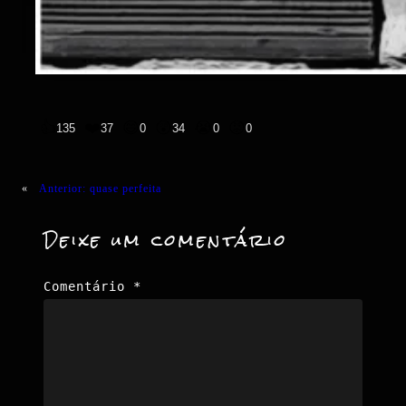
👍
❤️
😄
😲
😭
😡
135
37
0
34
0
0
«
Anterior:
quase perfeita
Deixe um comentário
Comentário
*