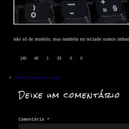
não só de modelo, mas também no teclado somos imbatí
👍
❤️
😄
😲
😭
😡
140
46
1
33
0
0
«
Anterior:
preciso outra casa
Deixe um comentário
Comentário
*