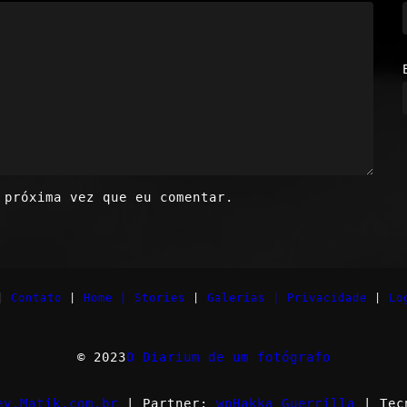
 próxima vez que eu comentar.
|
Contato
|
Home |
Stories
|
Galerias |
Privacidade
|
Lo
© 2023
O Diarium de um fotógrafo
ev.Matik.com.br
| Partner:
wpHakka Guerrilla
| Tec