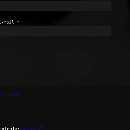
E-mail
*
gin
|
myI
nologia:
Matik IT