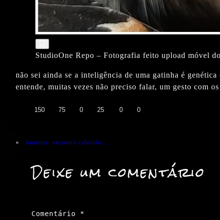
StudioOne Repo – Fotografia feito upload móvel do 
não sei ainda se a inteligência de uma gatinha é genética
entende, muitas vezes não preciso falar, um gesto com os 
👍
❤️
😄
😲
😭
😡
150
75
0
25
0
0
«
Anterior:
encontro colorido …
Deixe um comentário
Comentário
*