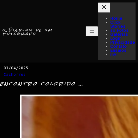
Home
Click
Stories
o Diarium de um
só Fotos
Fotógrafo
Galerias
Login
Privacidade
Contato
Ensaios
myI
01/04/2025
Cachorros
encontro colorido …