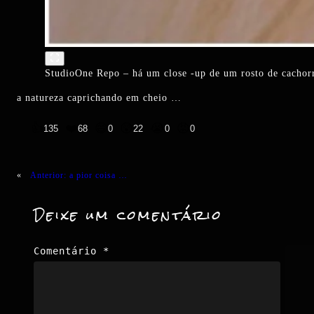
StudioOne Repo – há um close -up de um rosto de cachor
a natureza caprichando em cheio …
👍
❤️
😄
😲
😭
😡
135
68
0
22
0
0
«
Anterior:
a pior coisa …
Deixe um comentário
Comentário
*