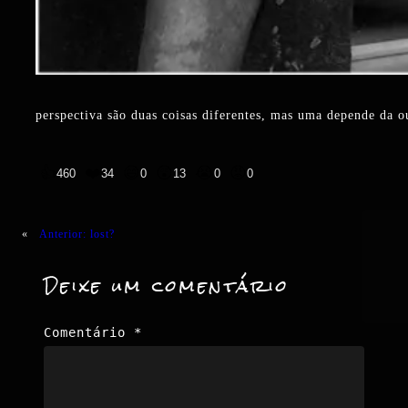
perspectiva são duas coisas diferentes, mas uma depende da o
👍
❤️
😄
😲
😭
😡
460
34
0
13
0
0
«
Anterior:
lost?
Deixe um comentário
Comentário
*