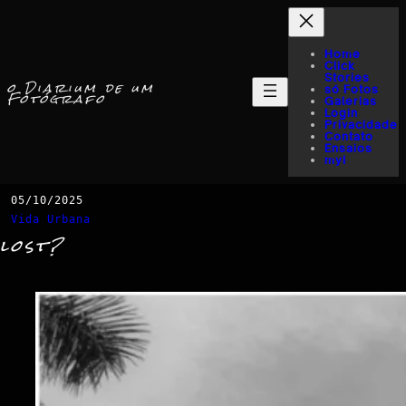
Home
Click
Stories
o Diarium de um
só Fotos
Fotógrafo
Galerias
Login
Privacidade
Contato
Ensaios
myI
05/10/2025
Vida Urbana
lost?