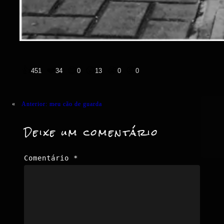
👍
❤️
😄
😲
😭
😡
451
34
0
13
0
0
«
Anterior:
meu cão de guarda
Deixe um comentário
Comentário
*