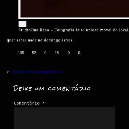
StudioOne Repo – Fotografia feito upload móvel do local,
quer saber nada no domingo rsrsrs
👍
❤️
😄
😲
😭
😡
105
52
0
18
0
0
«
Anterior:
não dormimos muito ….
Deixe um comentário
Comentário
*