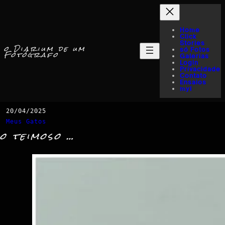
Home
Click
Stories
o Diarium de um
só Fotos
Fotógrafo
Galerias
Login
Privacidade
Contato
Ensaios
myI
20/04/2025
Meus Gatos
o teimoso …