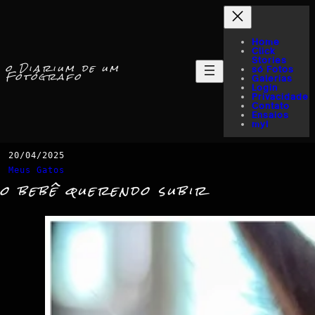
Home
Click
Stories
o Diarium de um
só Fotos
Fotógrafo
Galerias
Login
Privacidade
Contato
Ensaios
myI
20/04/2025
Meus Gatos
o bebê querendo subir