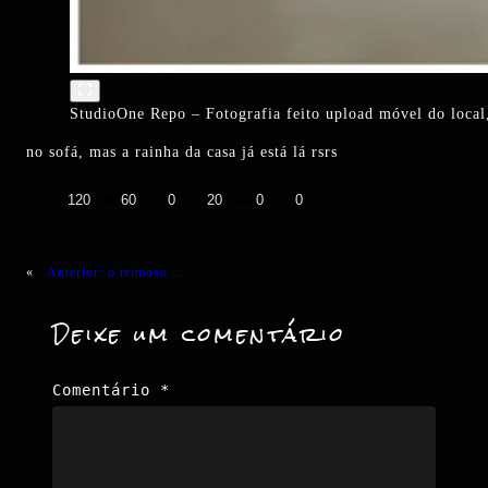
StudioOne Repo – Fotografia feito upload móvel do local,
no sofá, mas a rainha da casa já está lá rsrs
👍
❤️
😄
😲
😭
😡
120
60
0
20
0
0
«
Anterior:
o teimoso …
Deixe um comentário
Comentário
*