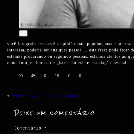
você fotografa pessoas é a opinião mais popular, mas está erra
interessa, poderia ser qualquer pessoa … esta frase pode fica
estamks procurando ou seguindo pessoas, estamos atentos ao qu
numa foto, na hora do registro não existe associação pessoal 
👍
❤️
😄
😲
😭
😡
90
45
0
15
0
0
«
Anterior:
as nuvens em todas as formas …
Deixe um comentário
Comentário
*