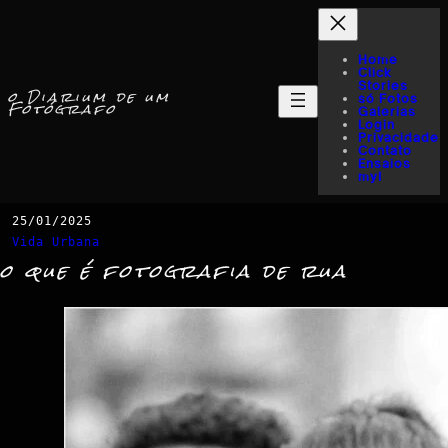
Home
Click
Stories
o Diarium de um
só Fotos
Fotógrafo
Galerias
Login
Privacidade
Contato
Ensaios
myI
25/01/2025
Vida Urbana
o que é fotografia de rua