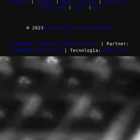
Ensaios
|
Contato
|
Home |
Stories
|
Galerias |
Privacidade
|
Login
|
myI
© 2023
O Diarium de um fotógrafo
Sitemaker: Web-Dev.Matik.com.br
| Partner:
wpHakka Guerrilla
| Tecnologia:
Matik IT