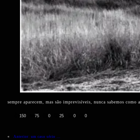
sempre aparecem, mas são imprevisíveis, nunca sabemos como ap
👍
❤️
😄
😲
😭
😡
150
75
0
25
0
0
«
Anterior:
um caso sério …