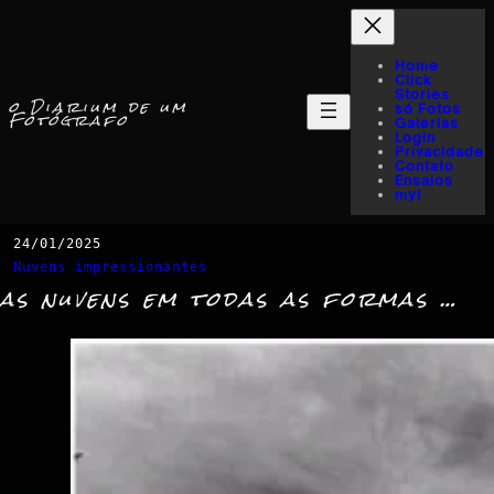
Home
Click
Stories
o Diarium de um
só Fotos
Fotógrafo
Galerias
Login
Privacidade
Contato
Ensaios
myI
24/01/2025
Nuvens impressionantes
as nuvens em todas as formas …