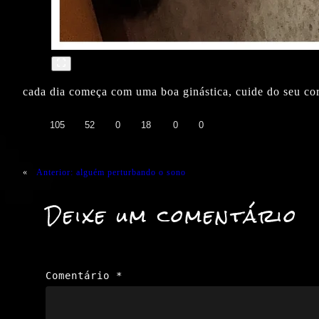
cada dia começa com uma boa ginástica, cuide do seu co
👍
❤️
😄
😲
😭
😡
105
52
0
18
0
0
«
Anterior:
alguém perturbando o sono
Deixe um comentário
Comentário
*