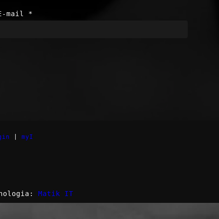
E-mail
*
gin
|
myI
nologia:
Matik IT