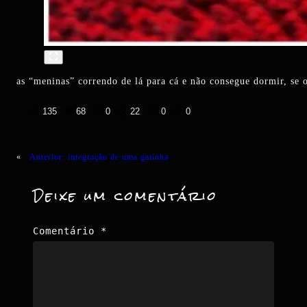
as “meninas” correndo de lá para cá e não consegue dormir, se 
👍
❤️
😄
😲
😭
😡
135
68
0
22
0
0
«
Anterior:
integração de uma gatinha
Deixe um comentário
Comentário
*