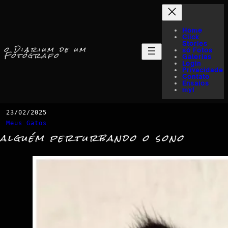
Home
Click
Stories
o Diarium de um
só Fotos
Fotógrafo
Galerias
Login
Privacidade
Contato
Ensaios
myI
23/02/2025
Meus Gatos
alguém perturbando o sono