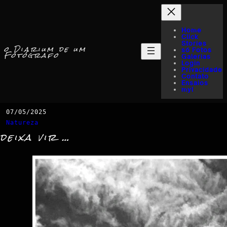
Home
Click
Stories
o Diarium de um
só Fotos
Fotógrafo
Galerias
Login
Privacidade
Contato
Ensaios
myI
07/05/2025
Natureza
deixa vir …