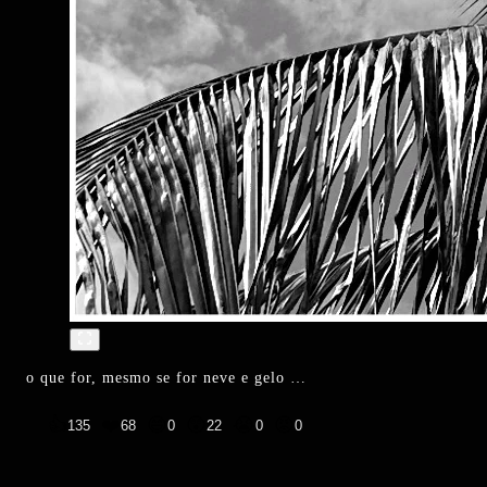
o que for, mesmo se for neve e gelo …
👍
❤️
😄
😲
😭
😡
135
68
0
22
0
0