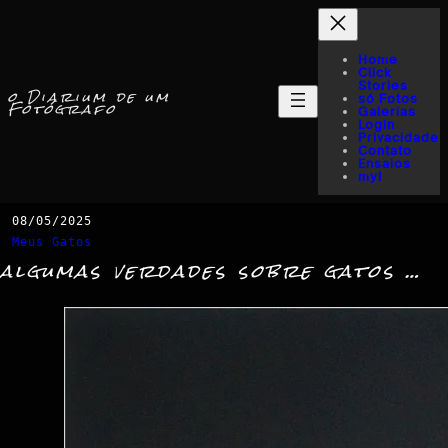
Home
Click
Stories
o Diarium de um
só Fotos
Fotógrafo
Galerias
Login
Privacidade
Contato
Ensaios
myI
08/05/2025
Meus Gatos
algumas verdades sobre gatos …