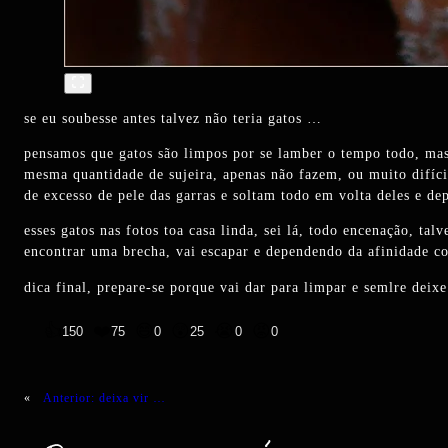
se eu soubesse antes talvez não teria gatos …
pensamos que gatos são limpos por se lamber o tempo todo, mas i
mesma quantidade de sujeira, apenas não fazem, ou muito difíci
de excesso de pele das garras e soltam todo em volta deles e 
esses gatos nas fotos toa casa linda, sei lá, todo encenação, t
encontrar uma brecha, vai escapar e dependendo da afinidade c
dica final, prepare-se porque vai dar para limpar e semlre deix
👍
❤️
😄
😲
😭
😡
150
75
0
25
0
0
«
Anterior:
deixa vir …