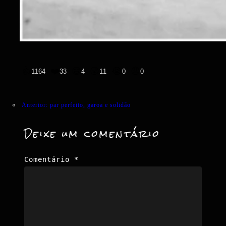
👍
❤️
😄
😲
😭
😡
1164
33
4
11
0
0
«
Anterior:
par perfeito, garoa e solidão
Deixe um comentário
Comentário
*