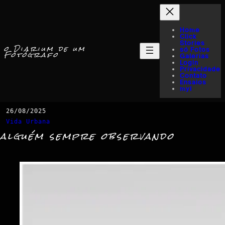
Home
Click
Stories
o Diarium de um
só Fotos
Fotógrafo
Galerias
Login
Privacidade
Contato
Ensaios
myI
26/08/2025
Vida Urbana
alguém sempre observando