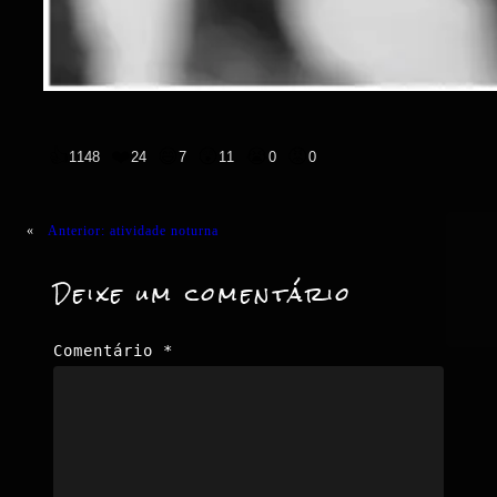
👍
❤️
😄
😲
😭
😡
1148
24
7
11
0
0
«
Anterior:
atividade noturna
Deixe um comentário
Comentário
*