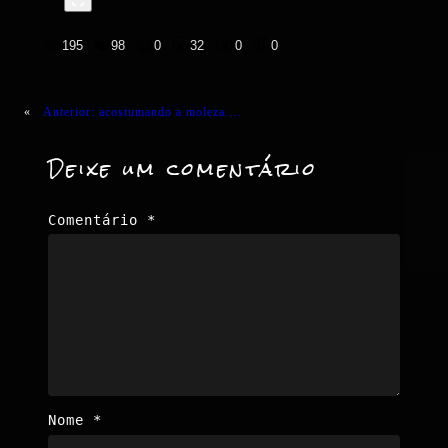
👍
❤️
😄
😲
😭
😡
195
98
0
32
0
0
«
Anterior:
acostumando a moleza …
Deixe um comentário
Comentário
*
Nome
*