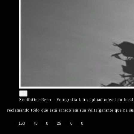
StudioOne Repo – Fotografia feito upload móvel do local,
reclamando todo que está errado em sua volta garante que na s
👍
❤️
😄
😲
😭
😡
150
75
0
25
0
0