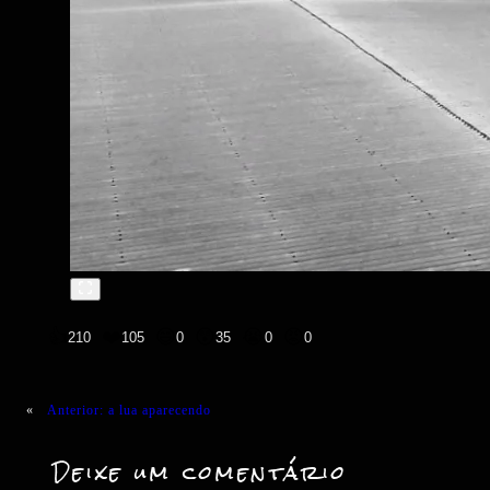
👍
❤️
😄
😲
😭
😡
210
105
0
35
0
0
«
Anterior:
a lua aparecendo
Deixe um comentário