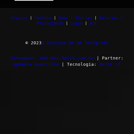
Ensaios
|
Contato
|
Home |
Stories
|
Galerias |
Privacidade
|
Login
|
myI
© 2023
O Diarium de um fotógrafo
Sitemaker: Web-Dev.Matik.com.br
| Partner:
wpHakka Guerrilla
| Tecnologia:
Matik IT