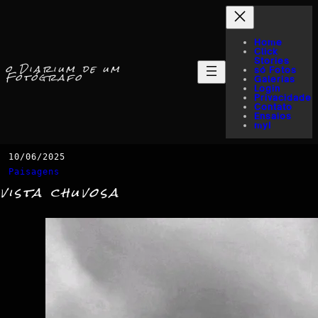
Home
Click
Stories
o Diarium de um
só Fotos
Fotógrafo
Galerias
Login
Privacidade
Contato
Ensaios
myI
10/06/2025
Paisagens
vista chuvosa