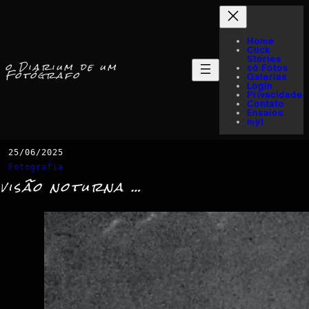
Home
Click
Stories
o Diarium de um
só Fotos
Fotógrafo
Galerias
Login
Privacidade
Contato
Ensaios
myI
25/06/2025
Fotografia
visão noturna …