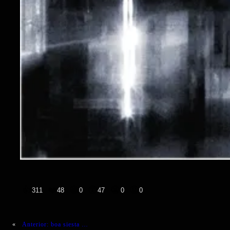
👍
❤️
😄
😲
😭
😡
311
48
0
47
0
0
«
Anterior:
boa siesta …