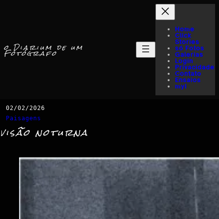
Home
Click
Stories
o Diarium de um
só Fotos
Fotógrafo
Galerias
Login
Privacidade
Contato
Ensaios
myI
02/02/2026
Paisagens
visão noturna