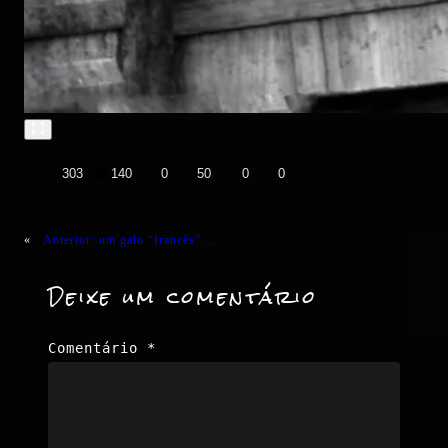
👍
❤️
😄
😲
😭
😡
303
140
0
50
0
0
«
Anterior:
um galo “francês” …
Deixe um comentário
Comentário
*