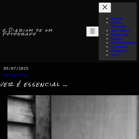
Home
Click
Stories
o Diarium de um
só Fotos
Fotógrafo
Galerias
Login
Privacidade
Contato
Ensaios
myI
05/07/2025
Fotografia
ver é essencial …