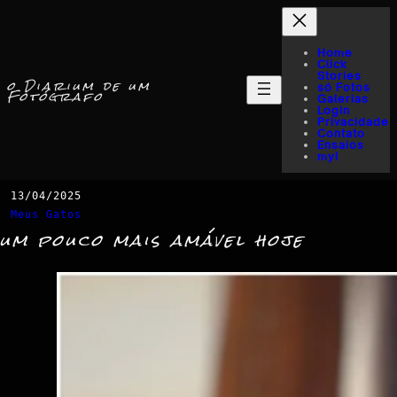
Home
Click
Stories
o Diarium de um
só Fotos
Fotógrafo
Galerias
Login
Privacidade
Contato
Ensaios
myI
13/04/2025
Meus Gatos
um pouco mais amável hoje