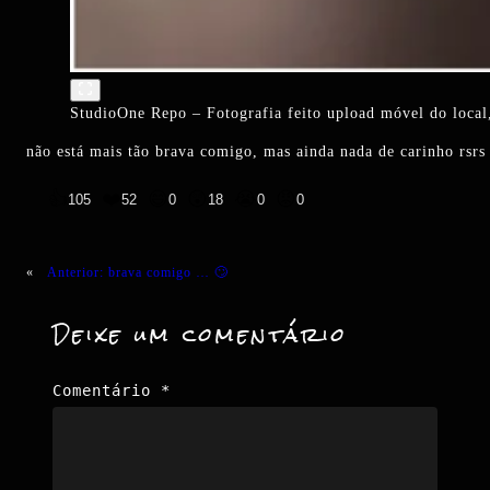
StudioOne Repo – Fotografia feito upload móvel do local,
não está mais tão brava comigo, mas ainda nada de carinho rsrs
👍
❤️
😄
😲
😭
😡
105
52
0
18
0
0
«
Anterior:
brava comigo … 🙄
Deixe um comentário
Comentário
*