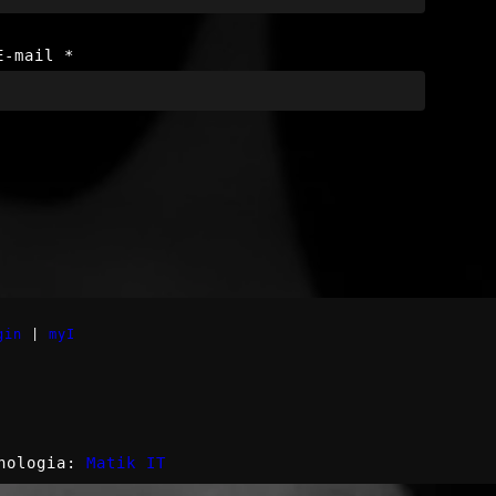
E-mail
*
gin
|
myI
nologia:
Matik IT