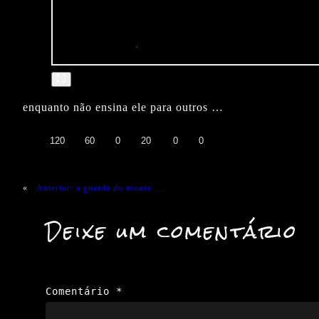
enquanto não ensina ele para outros …
👍
❤️
😄
😲
😭
😡
120
60
0
20
0
0
«
Anterior:
a guarda do mouse ….
Deixe um comentário
Comentário
*